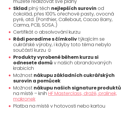
můžete realizovat své plány
Sklad
plný těch
nejlepších surovin
od
čokolád, přes 100% ořechové pasty, ovocná
pyré, atd. (Ponthier, Callebaut, Cacao Barry,
Carma, PCB, SOSA..)
Certifikát o absolvování kurzu
Rádi poradíme s čímkoliv
týkajícím se
cukrářské výroby, i kdyby toto téma nebylo
součástí kurzu ☺
Produkty vyrobené během kurzu si
odnesete domů
v našich obrandovaných
krabicích
Možnost
nákupu základních cukrářských
surovin a pomůcek
Možnost
nákupu našich signature produktů
na místě – knih
HF Masterclass, dražé, pralinek,
makronek
Platba na místě v hotovosti nebo kartou