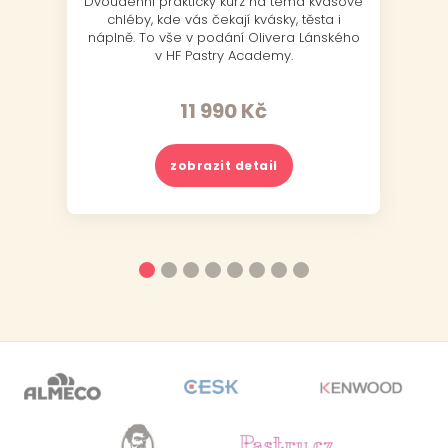
Dvoudenní praktický kurz na téma kvasové
J
chléby, kde vás čekají kvásky, těsta i
náplně. To vše v podání Olivera Lánského
v HF Pastry Academy.
11 990
Kč
zobrazit detail