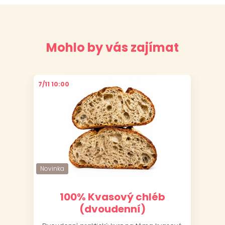
Mohlo by vás zajímat
7/11 10:00
6/11
Novinka
Novinka
Nov
Nov
100% Kvasový chléb
(dvoudenní)