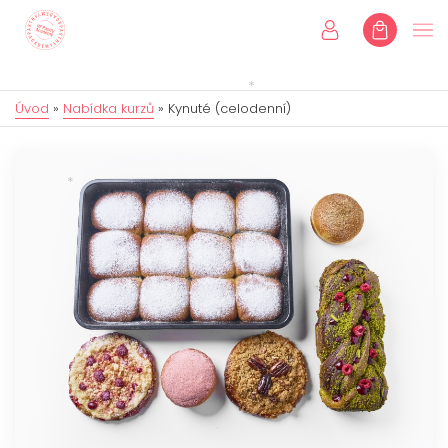
Úvod
»
Nabídka kurzů
»
Kynuté (celodenní)
Úvod
Kurzy
Individuální kurzy
Dětské kurzy
Dárkové poukazy
Eshop
Online kurzy