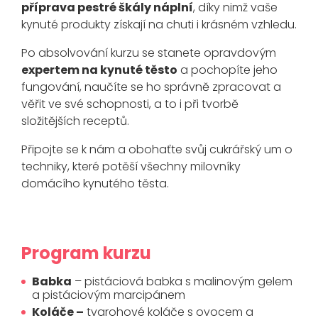
příprava pestré škály náplní
, díky nimž vaše
kynuté produkty získají na chuti i krásném vzhledu.
Po absolvování kurzu se stanete opravdovým
expertem na kynuté těsto
a pochopíte jeho
fungování, naučíte se ho správně zpracovat a
věřit ve své schopnosti, a to i při tvorbě
složitějších receptů.
Připojte se k nám a obohaťte svůj cukrářský um o
techniky, které potěší všechny milovníky
domácího kynutého těsta.
Program kurzu
Babka
– pistáciová babka s malinovým gelem
a pistáciovým marcipánem
Koláče –
tvarohové koláče s ovocem a