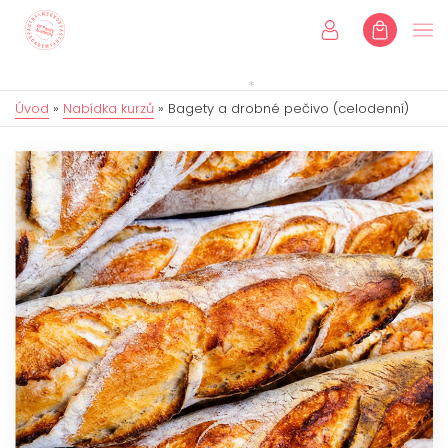
Úvod
»
Nabídka kurzů
»
Bagety a drobné pečivo (celodenní)
Úvod
Kurzy
Individuální kurzy
Dětské kurzy
Dárkové poukazy
Eshop
Online kurzy