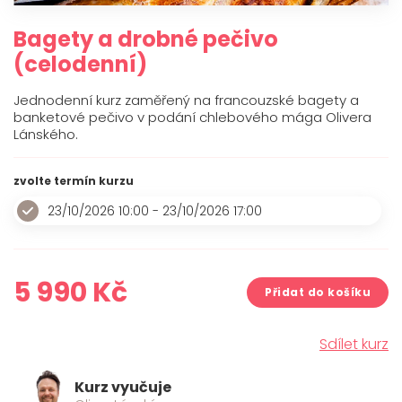
O mně
Bagety a drobné pečivo
Kontakt
(celodenní)
Jednodenní kurz zaměřený na francouzské bagety a
banketové pečivo v podání chlebového mága Olivera
Lánského.
zvolte termín kurzu
23/10/2026 10:00 - 23/10/2026 17:00
5 990
Kč
Přidat do košíku
Sdílet kurz
Kurz vyučuje