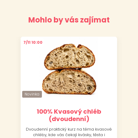
Mohlo by vás zajímat
7/11 10:00
6/11
Novinka
Novinka
Nov
Nov
100% Kvasový chléb
(dvoudenní)
Dvoudenní praktický kurz na téma kvasové
J
chléby, kde vás čekají kvásky, těsta i