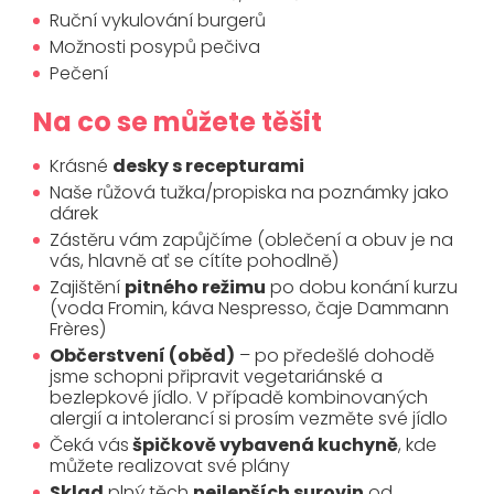
Ruční vykulování burgerů
Možnosti posypů pečiva
Pečení
Na co se můžete těšit
Krásné
desky s recepturami
Naše růžová tužka/propiska na poznámky jako
dárek
Zástěru vám zapůjčíme (oblečení a obuv je na
vás, hlavně ať se cítíte pohodlně)
Zajištění
pitného režimu
po dobu konání kurzu
(voda Fromin, káva Nespresso, čaje Dammann
Frères)
Občerstvení (oběd)
– po předešlé dohodě
jsme schopni připravit vegetariánské a
bezlepkové jídlo. V případě kombinovaných
alergií a intolerancí si prosím vezměte své jídlo
Čeká vás
špičkově vybavená kuchyně
, kde
můžete realizovat své plány
Sklad
plný těch
nejlepších surovin
od