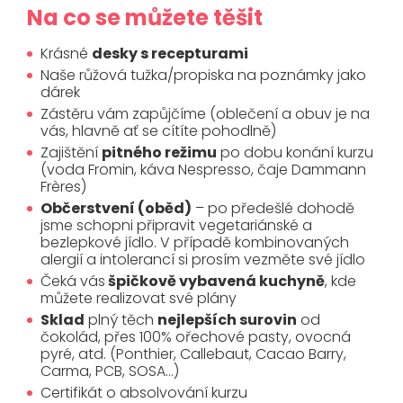
Na co se můžete těšit
Krásné
desky s recepturami
Naše růžová tužka/propiska na poznámky jako
dárek
Zástěru vám zapůjčíme (oblečení a obuv je na
vás, hlavně ať se cítíte pohodlně)
Zajištění
pitného režimu
po dobu konání kurzu
(voda Fromin, káva Nespresso, čaje Dammann
Frères)
Občerstvení (oběd)
– po předešlé dohodě
jsme schopni připravit vegetariánské a
bezlepkové jídlo. V případě kombinovaných
alergií a intolerancí si prosím vezměte své jídlo
Čeká vás
špičkově vybavená kuchyně
, kde
můžete realizovat své plány
Sklad
plný těch
nejlepších surovin
od
čokolád, přes 100% ořechové pasty, ovocná
pyré, atd. (Ponthier, Callebaut, Cacao Barry,
Carma, PCB, SOSA…)
Certifikát o absolvování kurzu