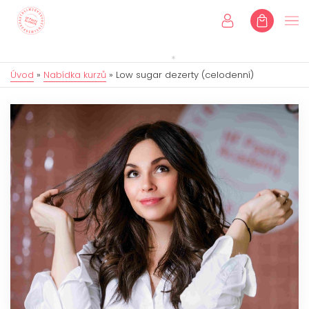
Úvod
»
Nabídka kurzů
»
Low sugar dezerty (celodenní)
Úvod
Kurzy
Individuální kurzy
Dětské kurzy
Dárkové poukazy
Eshop
Online kurzy