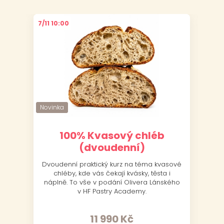
7/11 10:00
6/11
Novinka
Novinka
Nov
Nov
100% Kvasový chléb
(dvoudenní)
Dvoudenní praktický kurz na téma kvasové
J
chléby, kde vás čekají kvásky, těsta i
náplně. To vše v podání Olivera Lánského
v HF Pastry Academy.
11 990
Kč