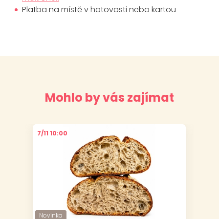
Platba na místě v hotovosti nebo kartou
Mohlo by vás zajímat
7/11 10:00
6/11
Novinka
Novinka
Nov
Nov