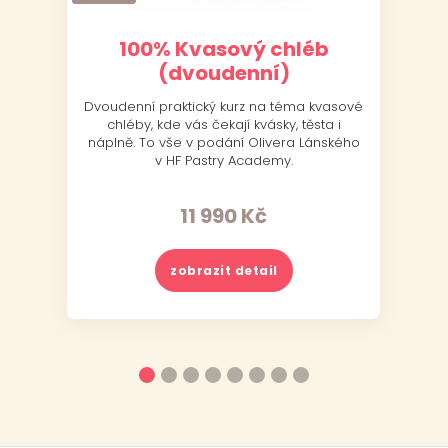
100% Kvasový chléb
(dvoudenní)
Dvoudenní praktický kurz na téma kvasové
J
chléby, kde vás čekají kvásky, těsta i
náplně. To vše v podání Olivera Lánského
v HF Pastry Academy.
11 990
Kč
zobrazit detail