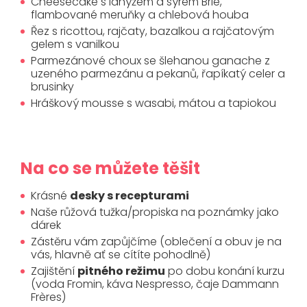
Cheesecake s lanýžem a sýrem Brie,
flambované meruňky a chlebová houba
Řez s ricottou, rajčaty, bazalkou a rajčatovým
gelem s vanilkou
Parmezánové choux se šlehanou ganache z
uzeného parmezánu a pekanů, řapíkatý celer a
brusinky
Hráškový mousse s wasabi, mátou a tapiokou
Na co se můžete těšit
Krásné
desky s recepturami
Naše růžová tužka/propiska na poznámky jako
dárek
Zástěru vám zapůjčíme (oblečení a obuv je na
vás, hlavně ať se cítíte pohodlně)
Zajištění
pitného režimu
po dobu konání kurzu
(voda Fromin, káva Nespresso, čaje Dammann
Frères)