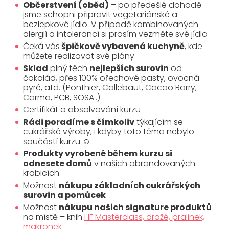
Občerstvení (oběd)
– po předešlé dohodě
jsme schopni připravit vegetariánské a
bezlepkové jídlo. V případě kombinovaných
alergií a intolerancí si prosím vezměte své jídlo
Čeká vás
špičkově vybavená kuchyně
, kde
můžete realizovat své plány
Sklad
plný těch
nejlepších surovin
od
čokolád, přes 100% ořechové pasty, ovocná
pyré, atd. (Ponthier, Callebaut, Cacao Barry,
Carma, PCB, SOSA..)
Certifikát o absolvování kurzu
Rádi poradíme s čímkoliv
týkajícím se
cukrářské výroby, i kdyby toto téma nebylo
součástí kurzu ☺
Produkty vyrobené během kurzu si
odnesete domů
v našich obrandovaných
krabicích
Možnost
nákupu základních cukrářských
surovin a pomůcek
Možnost
nákupu našich signature produktů
na místě – knih
HF Masterclass, dražé, pralinek,
makronek