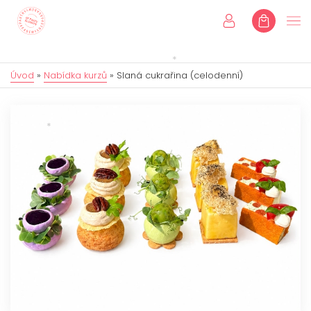
Úvod
»
Nabídka kurzů
»
Slaná cukrařina (celodenní)
Úvod
Kurzy
Individuální kurzy
Dětské kurzy
Dárkové poukazy
Eshop
Online kurzy