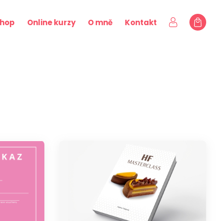
shop
Online kurzy
O mně
Kontakt