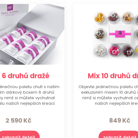
 6 druhů dražé
Mix 10 druhů d
dinečnou paletu chutí s naším
Objevte jedinečnou paletu ch
ním dárkový boxem 6 druhů
exkluzivním mixem 10 druhů d
íky nimž si můžete vychutnat
nimž si můžete vychutnat c
lu našich nejlepších kreací.
našich nejlepších kre
2 590
Kč
849
Kč
zobrazit detail
zobrazit detail