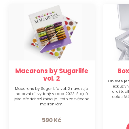
Macarons by Sugarlife
Box
vol. 2
Objevte je
exkluziv
Macarons by Sugar Life vol. 2 navazuje
dražé, d
na první díl vydaný v roce 2023. Stejně
celou šká
jako předchozí kniha je i tato zasvěcena
makronkám.
590
Kč