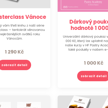
O mně
Kontakt
sterclass Vánoce
Dárkový pouk
i vám třetí knihu z naší série
hodnotě 1 000
class — tentokrát věnovanou
nejkrásnějších svátků roku:
Univerzální dárkový poukaz 
Vánocům.
000 Kč, který lze uplatnit 
naše kurzy v HF Pastry Aca
také podukty v našem e
1 290
Kč
1 000
Kč
zobrazit detail
zobrazit detail