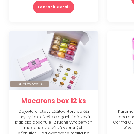
zobrazit detail
Osobní vyzvednutí
Macarons box 12 ks
Objevte chuťový zážitek, který potěší
Karamel
smysly i oko. Naše elegantní dárková
obalen
krabička obsahuje 12 ručně vyráběných
Carma Quin
makronek v pečlivě vybraných
kávou
příchutích – od exotického mojita po