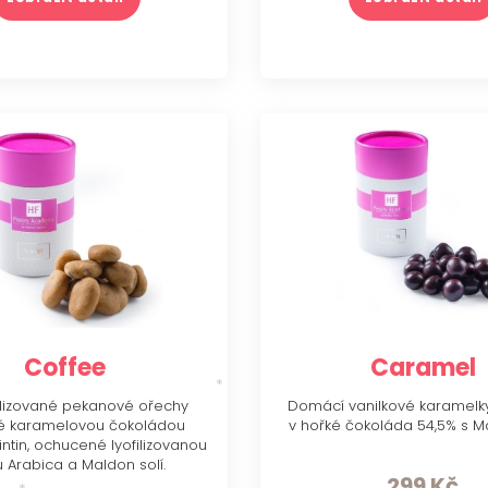
Coffee
Caramel
izované pekanové ořechy
Domácí vanilkové karamelk
é karamelovou čokoládou
v hořké čokoláda 54,5% s Ma
tin, ochucené lyofilizovanou
 Arabica a Maldon solí.
299
Kč