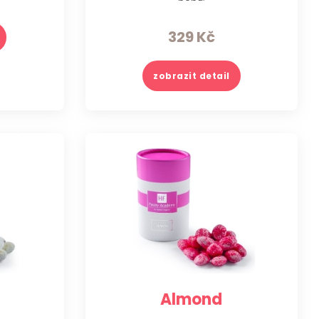
329
Kč
zobrazit detail
Almond