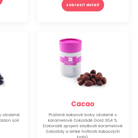
zobrazit detail
Cacao
y obalené
Pražené kakaové boby obalené v
ldon solí.
karamelové čokoládě Gold 30,4 %.
Dokonalé spojení sladkosti karamelové
čokolády a lehké hořkosti kakaových
bobů.