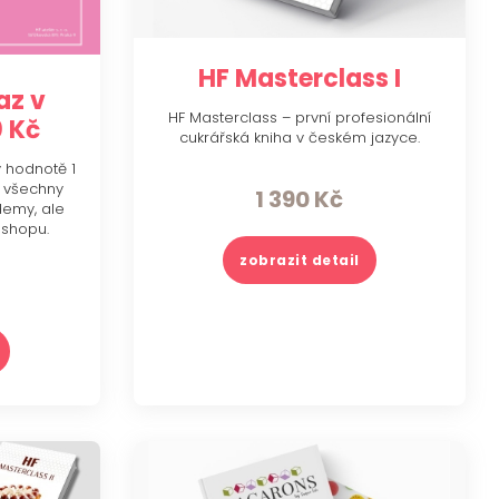
HF Masterclass I
az v
HF Masterclass – první profesionální
 Kč
cukrářská kniha v českém jazyce.
v hodnotě 1
na všechny
1 390
Kč
demy, ale
-shopu.
zobrazit detail