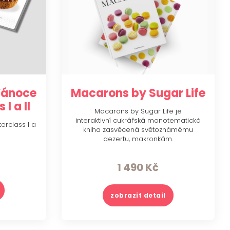
Vánoce
Macarons by Sugar Life
I a II
Macarons by Sugar Life je
interaktivní cukrářská monotematická
erclass I a
kniha zasvěcená světoznámému
dezertu, makronkám.
1 490
Kč
zobrazit detail