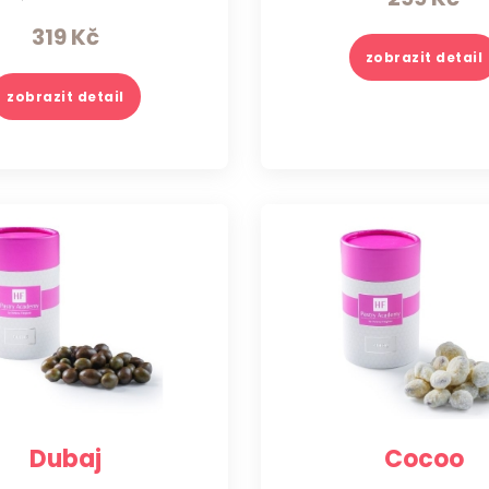
319
Kč
zobrazit detail
zobrazit detail
Dubaj
Cocoo