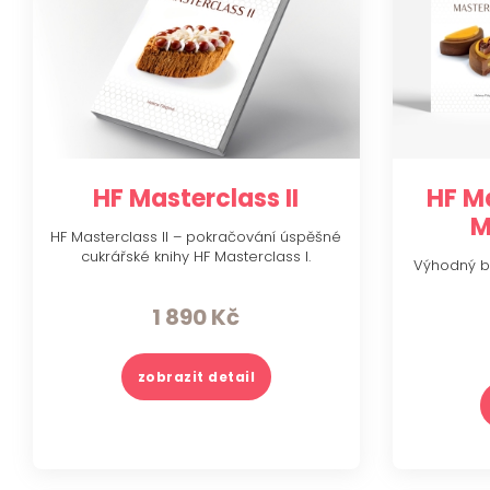
HF Masterclass II
HF Ma
M
HF Masterclass II – pokračování úspěšné
cukrářské knihy HF Masterclass I.
Výhodný ba
1 890
Kč
zobrazit detail