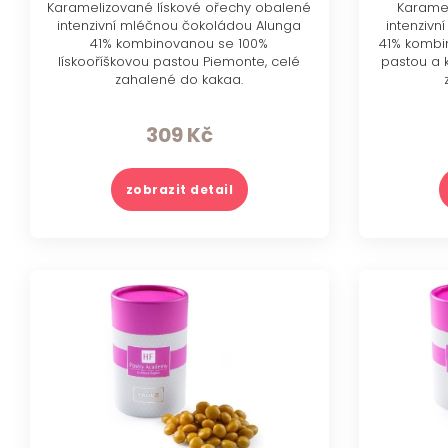
Karamelizované lískové ořechy obalené
Karamel
intenzivní mléčnou čokoládou Alunga
intenziv
41% kombinovanou se 100%
41% kombi
lískooříškovou pastou Piemonte, celé
pastou a k
zahalené do kakaa.
309
Kč
zobrazit detail