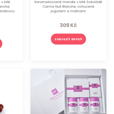
v bílé
Karamelizované mandle v bílé čokoládě
anche,
Carma Nuit Blanche, ochucené
andlovou
jogurtem a malinami.
.
309
Kč
zobrazit detail