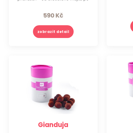
sametovou pistácii.
590
Kč
zobrazit detail
Gianduja