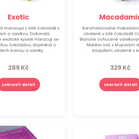
Exotic
Macadami
aná maracuja v bílé čokoládě s
Karamelizované makadamo
em a vanilkou. Dokonalá
obalené v bílé čokoládě C
 exotické kyselé maracuji se
Blanche ochucené vanilkový
bílou čokoládou, doplněná o
Maldon solí, s křupavým
ech kokosu a vanilky.
bisquitem, obalené v k
289
Kč
329
Kč
zobrazit detail
zobrazit detail