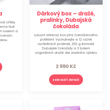
a
Dárkový box – dražé,
pralinky, Dubajská
vé oříšky
čokoláda
arma Nuit
m luskem a
Luxusní dárkový box plný čokoládového
 drceným
potěšení. Vychutnejte si 12 ručně
akau.
vyráběných pralinek, 250 g ikonické
Dubajské čokolády a 3 balení
originálních dražé dle vlastního výběru
(3×140 g).
2 990
Kč
zobrazit detail