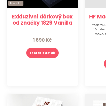
Novinka
Exkluzivní dárkový box
HF Ma
od značky 1829 Vanilla
Představuj
HF Master
kouzlu 
1 690
Kč
zobrazit detail