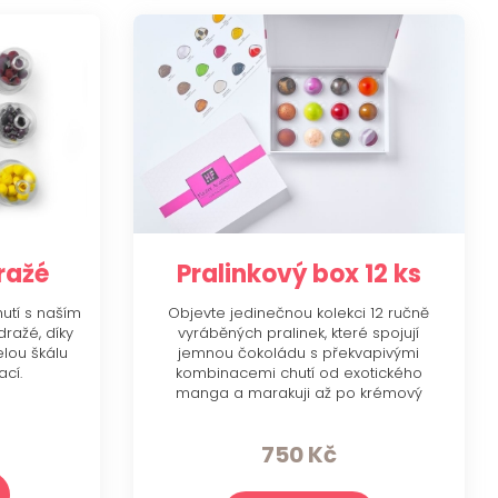
ražé
Pralinkový box 12 ks
utí s naším
Objevte jedinečnou kolekci 12 ručně
ražé, díky
vyráběných pralinek, které spojují
elou škálu
jemnou čokoládu s překvapivými
ací.
kombinacemi chutí od exotického
manga a marakuji až po krémový
cheesecake či křupavý pekanový ořech.
Stylová dárková krabička dodává této
750
Kč
gurmánské kolekci nádech luxusu.