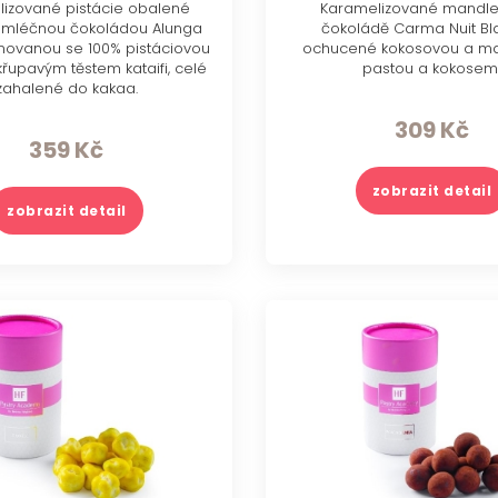
izované pistácie obalené
Karamelizované mandle 
ní mléčnou čokoládou Alunga
čokoládě Carma Nuit Bl
novanou se 100% pistáciovou
ochucené kokosovou a m
řupavým těstem kataifi, celé
pastou a kokosem
zahalené do kakaa.
309
Kč
359
Kč
zobrazit detail
zobrazit detail