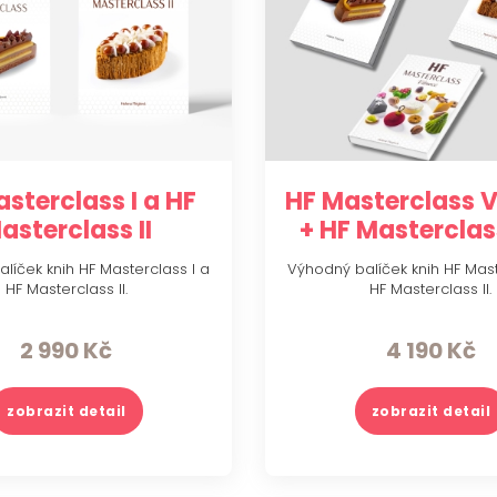
sterclass I a HF
HF Masterclass 
asterclass II
+ HF Masterclass 
líček knih HF Masterclass I a
Výhodný balíček knih HF Mast
HF Masterclass II.
HF Masterclass II.
2 990
Kč
4 190
Kč
zobrazit detail
zobrazit detail