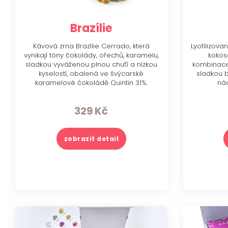
Brazílie
Kávová zrna Brazílie Cerrado, která
Lyofilizov
vynikají tóny čokolády, ořechů, karamelu,
kokos
sladkou vyváženou plnou chuťí a nízkou
kombinace
kyselostí, obalená ve švýcarské
sladkou 
karamelové čokoládě Quintin 31%.
nád
329
Kč
zobrazit detail