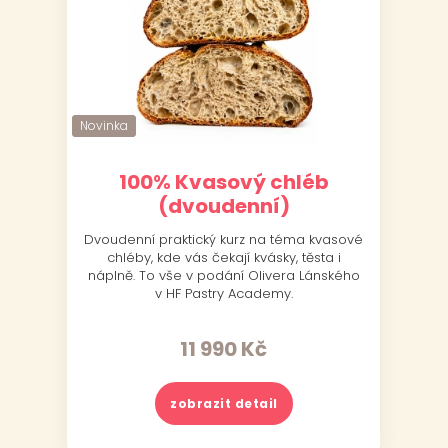
Novinka
Novinka
Nov
Nov
100% Kvasový chléb
(dvoudenní)
Dvoudenní praktický kurz na téma kvasové
J
chléby, kde vás čekají kvásky, těsta i
náplně. To vše v podání Olivera Lánského
v HF Pastry Academy.
11 990
Kč
zobrazit detail