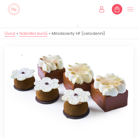
Úvod
»
Nabídka kurzů
»
Minidezerty HF (celodenní)
Úvod
Kurzy
Individuální kurzy
Dětské kurzy
Dárkové poukazy
Eshop
Online kurzy