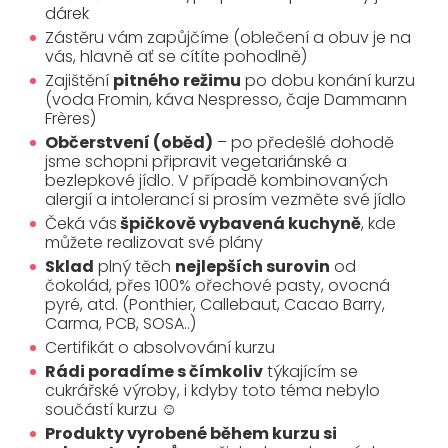
dárek
Zástěru vám zapůjčíme (oblečení a obuv je na
vás, hlavně ať se cítíte pohodlně)
Zajištění
pitného režimu
po dobu konání kurzu
(voda Fromin, káva Nespresso, čaje Dammann
Frères)
Občerstvení (oběd)
– po předešlé dohodě
jsme schopni připravit vegetariánské a
bezlepkové jídlo. V případě kombinovaných
alergií a intolerancí si prosím vezměte své jídlo
Čeká vás
špičkově vybavená kuchyně
, kde
můžete realizovat své plány
Sklad
plný těch
nejlepších surovin
od
čokolád, přes 100% ořechové pasty, ovocná
pyré, atd. (Ponthier, Callebaut, Cacao Barry,
Carma, PCB, SOSA..)
Certifikát o absolvování kurzu
Rádi poradíme s čímkoliv
týkajícím se
cukrářské výroby, i kdyby toto téma nebylo
součástí kurzu ☺
Produkty vyrobené během kurzu si