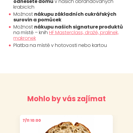
odnesete domů
v našich obrandovaných
krabicích
Možnost
nákupu základních cukrářských
surovin a pomůcek
Možnost
nákupu našich signature produktů
na místě – knih
HF Masterclass, dražé, pralinek,
makronek
Platba na místě v hotovosti nebo kartou
Mohlo by vás zajímat
7/11 10:00
6/11