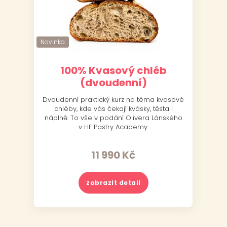
Novinka
Novinka
Nov
Nov
100% Kvasový chléb
(dvoudenní)
Dvoudenní praktický kurz na téma kvasové
J
chléby, kde vás čekají kvásky, těsta i
náplně. To vše v podání Olivera Lánského
v HF Pastry Academy.
11 990
Kč
zobrazit detail