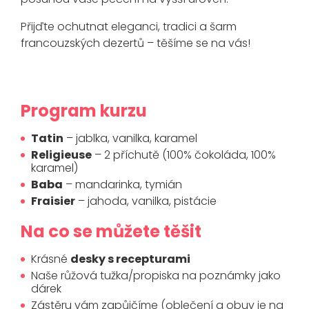
Přijďte ochutnat eleganci, tradici a šarm
francouzských dezertů – těšíme se na vás!
Program kurzu
Tatin
– jablka, vanilka, karamel
Religieuse
– 2 příchutě (100% čokoláda, 100%
karamel)
Baba
– mandarinka, tymián
Fraisier
– jahoda, vanilka, pistácie
Na co se můžete těšit
Krásné
desky s recepturami
Naše růžová tužka/propiska na poznámky jako
dárek
Zástěru vám zapůjčíme (oblečení a obuv je na