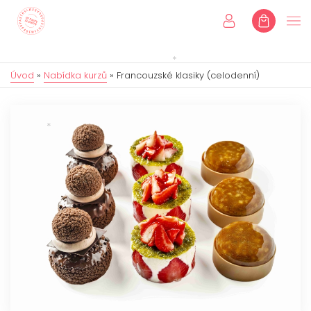
Úvod
»
Nabídka kurzů
»
Francouzské klasiky (celodenní)
Úvod
Kurzy
Individuální kurzy
Dětské kurzy
Dárkové poukazy
Eshop
Online kurzy