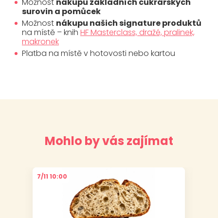
Možnost
nákupu základních cukrářských
surovin a pomůcek
Možnost
nákupu našich signature produktů
na místě – knih
HF Masterclass, dražé, pralinek,
makronek
Platba na místě v hotovosti nebo kartou
Mohlo by vás zajímat
7/11 10:00
6/11