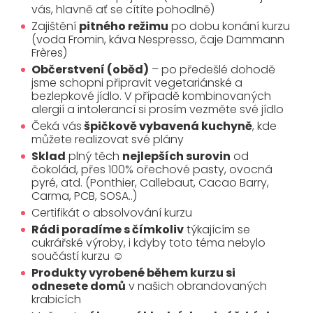
vás, hlavně ať se cítíte pohodlně)
Zajištění
pitného režimu
po dobu konání kurzu
(voda Fromin, káva Nespresso, čaje Dammann
Frères)
Občerstvení (oběd)
– po předešlé dohodě
jsme schopni připravit vegetariánské a
bezlepkové jídlo. V případě kombinovaných
alergií a intolerancí si prosím vezměte své jídlo
Čeká vás
špičkově vybavená kuchyně
, kde
můžete realizovat své plány
Sklad
plný těch
nejlepších surovin
od
čokolád, přes 100% ořechové pasty, ovocná
pyré, atd. (Ponthier, Callebaut, Cacao Barry,
Carma, PCB, SOSA..)
Certifikát o absolvování kurzu
Rádi poradíme s čímkoliv
týkajícím se
cukrářské výroby, i kdyby toto téma nebylo
součástí kurzu ☺
Produkty vyrobené během kurzu si
odnesete domů
v našich obrandovaných
krabicích