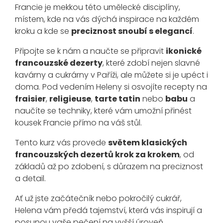
Francie je mekkou této umělecké disciplíny,
místem, kde na vás dýchá inspirace na každém
kroku a kde se
preciznost snoubí s elegancí
.
Připojte se k nám a naučte se připravit
ikonické
francouzské dezerty
, které zdobí nejen slavné
kavárny a cukrárny v Paříži, ale můžete si je upéct i
doma. Pod vedením Heleny si osvojíte recepty na
fraisier
,
religieuse
,
tarte tatin
nebo
babu
a
naučíte se techniky, které vám umožní přinést
kousek Francie přímo na váš stůl.
Tento kurz vás provede
světem klasických
francouzských dezertů krok za krokem
, od
základů až po zdobení, s důrazem na preciznost
a detail.
Ať už jste začátečník nebo pokročilý cukrář,
Helena vám předá tajemství, která vás inspirují a
posunou vaše pečení na vyšší úroveň.